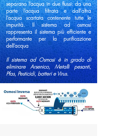
separano l’acqua in due flussi: da una
parte l’acqua filtrata e dall'altra
l’acqua scartata contenente tutte le
impurità. Il sistema ad osmosi
rappresenta il sistema più efficiente e
performante per la purificazione
dell’acqua
Il sistema ad Osmosi è in grado di
eliminare Arsenico, Metalli pesanti,
Pfas, Pesticidi, batteri e Virus.