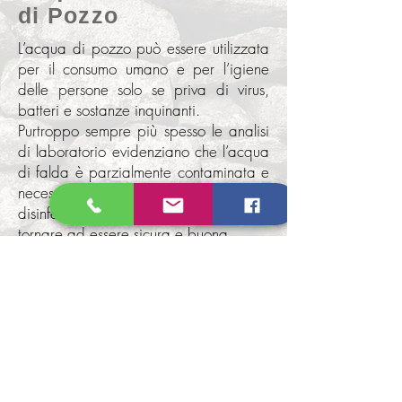
di Pozzo
L’acqua di pozzo può essere utilizzata
per il consumo umano e per l’igiene
delle persone solo se priva di virus,
batteri e sostanze inquinanti.
Purtroppo sempre più spesso le analisi
di laboratorio evidenziano che l’acqua
di falda è parzialmente contaminata e
necessita di appositi sistemi di
disinfezione e trattamento per poter
tornare ad essere sicura e buona.
Le tecnologie più comuni per il
trattamento di acqua di pozzo sono la
disinfezione a raggi ultravioletti e/o il
dosaggio di cloro ed il trattamento con
masse filtranti porose a base di
Quarzite Zeolite e Turbidex