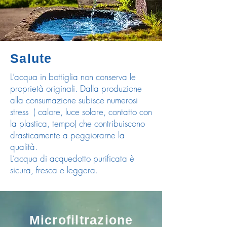
Salute
L’acqua in bottiglia non conserva le
proprietà originali. Dalla produzione
alla consumazione subisce numerosi
stress ( calore, luce solare, contatto con
la plastica, tempo) che contribuiscono
drasticamente a peggiorarne la
qualità.
L’acqua di acquedotto purificata è
sicura, fresca e leggera.
Microfiltrazione