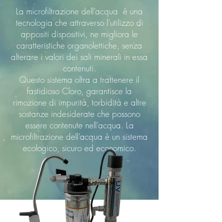
La microfiltrazione dell’acqua è una
tecnologia che attraverso l’utilizzo di
appositi dispositivi, ne migliora le
caratteristiche organolettiche, senza
alterare i valori dei sali minerali in essa
contenuti.
Questo sistema oltra a trattenere il
fastidioso Cloro, garantisce la
rimozione di impurità, torbidità e altre
sostanze indesiderate che possono
essere contenute nell’acqua. La
microfiltrazione dell’acqua è un sistema
ecologico, sicuro ed economico.