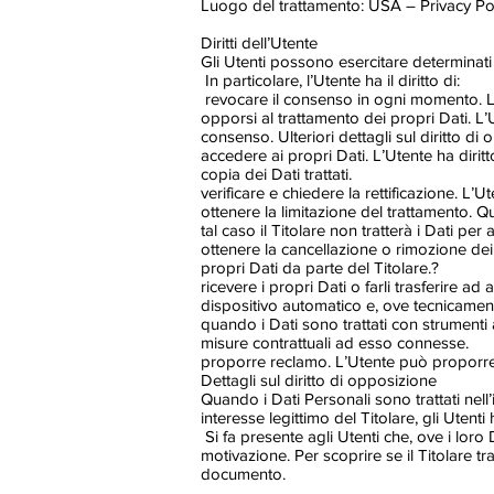
Luogo del trattamento: USA – Privacy Pol
Diritti dell’Utente
Gli Utenti possono esercitare determinati di
In particolare, l’Utente ha il diritto di:
revocare il consenso in ogni momento. L
opporsi al trattamento dei propri Dati. L
consenso. Ulteriori dettagli sul diritto di
accedere ai propri Dati. L’Utente ha diritt
copia dei Dati trattati.
verificare e chiedere la rettificazione. L’
ottenere la limitazione del trattamento. Q
tal caso il Titolare non tratterà i Dati pe
ottenere la cancellazione o rimozione dei
propri Dati da parte del Titolare.?
ricevere i propri Dati o farli trasferire ad
dispositivo automatico e, ove tecnicamente
quando i Dati sono trattati con strumenti 
misure contrattuali ad esso connesse.
proporre reclamo. L’Utente può proporre u
Dettagli sul diritto di opposizione
Quando i Dati Personali sono trattati nell’
interesse legittimo del Titolare, gli Utent
Si fa presente agli Utenti che, ove i loro
motivazione. Per scoprire se il Titolare tra
documento.