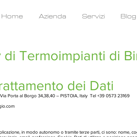
Home
Azienda
Servizi
Blog
y di Termoimpianti di Bi
Trattamento dei Dati
 , Via Porta al Borgo 34,38,40 – PISTOIA, Italy Tel +39 0573 23169
rgio.com
pplicazione, in modo autonomo o tramite terze parti, ci sono: nome, c