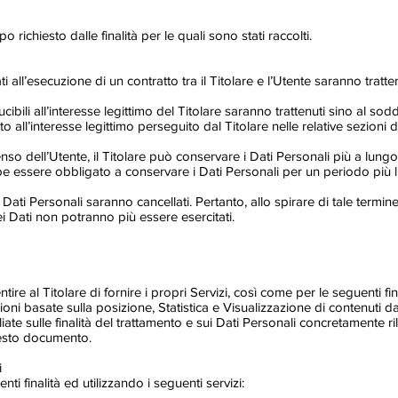
o richiesto dalle finalità per le quali sono stati raccolti.
ti all’esecuzione di un contratto tra il Titolare e l’Utente saranno trat
ducibili all’interesse legittimo del Titolare saranno trattenuti sino al so
ito all’interesse legittimo perseguito dal Titolare nelle relative sezion
nso dell’Utente, il Titolare può conservare i Dati Personali più a lu
ebbe essere obbligato a conservare i Dati Personali per un periodo pi
ati Personali saranno cancellati. Pertanto, allo spirare di tale termine 
 dei Dati non potranno più essere esercitati.
tire al Titolare di fornire i propri Servizi, così come per le seguenti fi
zioni basate sulla posizione, Statistica e Visualizzazione di contenuti d
iate sulle finalità del trattamento e sui Dati Personali concretamente ril
questo documento.
i
ti finalità ed utilizzando i seguenti servizi: