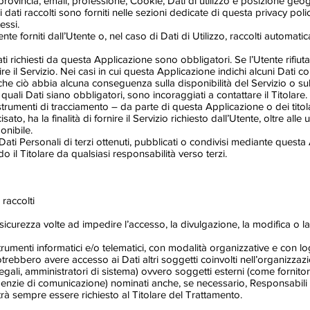
provincia, email, professione, Cookie, Dati di utilizzo e posizione geog
dati raccolti sono forniti nelle sezioni dedicate di questa privacy polic
essi.
e forniti dall’Utente o, nel caso di Dati di Utilizzo, raccolti automat
ati richiesti da questa Applicazione sono obbligatori. Se l’Utente rifiu
 il Servizio. Nei casi in cui questa Applicazione indichi alcuni Dati come
che ciò abbia alcuna conseguenza sulla disponibilità del Servizio o sul
ali Dati siano obbligatori, sono incoraggiati a contattare il Titolare.
strumenti di tracciamento – da parte di questa Applicazione o dei titolari
, ha la finalità di fornire il Servizio richiesto dall’Utente, oltre alle ul
onibile.
ati Personali di terzi ottenuti, pubblicati o condivisi mediante questa 
ndo il Titolare da qualsiasi responsabilità verso terzi.
raccolti
sicurezza volte ad impedire l’accesso, la divulgazione, la modifica o l
rumenti informatici e/o telematici, con modalità organizzative e con log
, potrebbero avere accesso ai Dati altri soggetti coinvolti nell’organiz
li, amministratori di sistema) ovvero soggetti esterni (come fornitori di 
genzie di comunicazione) nominati anche, se necessario, Responsabili 
à sempre essere richiesto al Titolare del Trattamento.