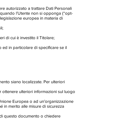
ere autorizzato a trattare Dati Personali
 a quando l’Utente non si opponga (“opt-
a legislazione europea in materia di
i;
 di cui è investito il Titolare;
ed in particolare di specificare se il
mento siano localizzate. Per ulteriori
r ottenere ulteriori informazioni sul luogo
ell’Unione Europea o ad un’organizzazione
 in merito alle misure di sicurezza
ni di questo documento o chiedere