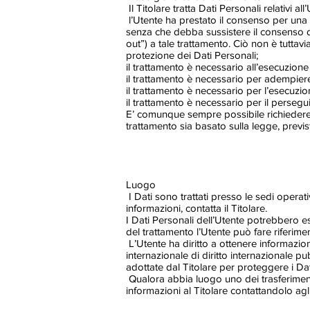
Il Titolare tratta Dati Personali relativi a
l’Utente ha prestato il consenso per una o 
senza che debba sussistere il consenso de
out”) a tale trattamento. Ciò non è tuttavi
protezione dei Dati Personali;
il trattamento è necessario all’esecuzione
il trattamento è necessario per adempiere
il trattamento è necessario per l’esecuzion
il trattamento è necessario per il persegui
E’ comunque sempre possibile richiedere al
trattamento sia basato sulla legge, previ
Luogo
I Dati sono trattati presso le sedi operativ
informazioni, contatta il Titolare.
I Dati Personali dell’Utente potrebbero ess
del trattamento l’Utente può fare riferimen
L’Utente ha diritto a ottenere informazion
internazionale di diritto internazionale 
adottate dal Titolare per proteggere i Dat
Qualora abbia luogo uno dei trasferimenti
informazioni al Titolare contattandolo agli