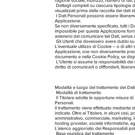
ragione sociale, indirizzo, numero di fax, 
Dettagli completi su ciascuna tipologia di 
visualizzati prima della raccolta dei dati st
I Dati Personali possono essere liberament
Applicazione.
Se non diversamente specificato, tutti i D
impossibile per questa Applicazione fornire
astenersi dal comunicare tali Dati, senza 
Gli Utenti che dovessero avere dubbi su qu
L’eventuale utilizzo di Cookie – o di altri 
Applicazione, ove non diversamente precisato
documento e nella Cookie Policy, se disp
L’Utente si assume la responsabilità dei D
diritto di comunicarli o diffonderli, libera
Modalità e luogo del trattamento dei Dati 
Modalità di trattamento
Il Titolare adotta le opportune misure di 
Personali.
Il trattamento viene effettuato mediante st
indicate. Oltre al Titolare, in alcuni casi
amministrativo, commerciale, marketing, lega
hosting provider, società informatiche, a
L’elenco aggiornato dei Responsabili potr
Base giuridica del trattamento