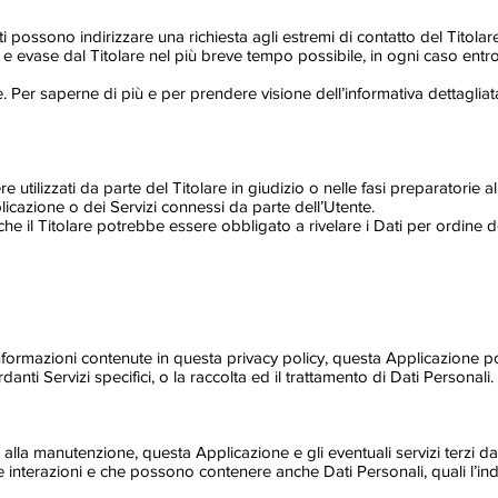
tenti possono indirizzare una richiesta agli estremi di contatto del Titol
o e evase dal Titolare nel più breve tempo possibile, in ogni caso ent
. Per saperne di più e per prendere visione dell’informativa dettagliat
 utilizzati da parte del Titolare in giudizio o nelle fasi preparatorie 
plicazione o dei Servizi connessi da parte dell’Utente.
e il Titolare potrebbe essere obbligato a rivelare i Dati per ordine de
 informazioni contenute in questa privacy policy, questa Applicazione po
anti Servizi specifici, o la raccolta ed il trattamento di Dati Personali.
alla manutenzione, questa Applicazione e gli eventuali servizi terzi da
le interazioni e che possono contenere anche Dati Personali, quali l’ind