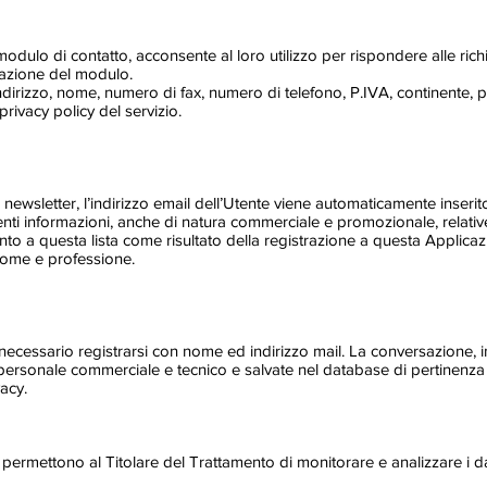
odulo di contatto, acconsente al loro utilizzo per rispondere alle richi
stazione del modulo.
ndirizzo, nome, numero di fax, numero di telefono, P.IVA, continente, p
rivacy policy del servizio.
a newsletter, l’indirizzo email dell’Utente viene automaticamente inserito
ti informazioni, anche di natura commerciale e promozionale, relative
o a questa lista come risultato della registrazione a questa Applicaz
 nome e professione.
è necessario registrarsi con nome ed indirizzo mail. La conversazione
personale commerciale e tecnico e salvate nel database di pertinenza d
acy.
 permettono al Titolare del Trattamento di monitorare e analizzare i dat