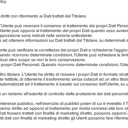
icy.
ritti con riferimento ai Dati trattati dal Titolare.
’Utente può revocare il consenso al trattamento dei propri Dati Per
’Utente può opporsi al trattamento dei propri Dati quando esso avvien
 opposizione sono indicati nella sezione sottostante.
o ad ottenere informazioni sui Dati trattati dal Titolare, su determinati
Utente può verificare la correttezza dei propri Dati e richiederne l’aggi
uando ricorrono determinate condizioni, l’Utente può richiedere la limi
r alcun altro scopo se non la loro conservazione.
 propri Dati Personali. Quando ricorrono determinate condizioni, l’Ute
 altro titolare. L’Utente ha diritto di ricevere i propri Dati in formato st
 fattibile, di ottenerne il trasferimento senza ostacoli ad un altro tito
automatizzati ed il trattamento è basato sul consenso dell’Utente, su un
n reclamo all’autorità di controllo della protezione dei dati personal
interesse pubblico, nell’esercizio di pubblici poteri di cui è investito i
i hanno diritto ad opporsi al trattamento per motivi connessi alla loro s
 Dati fossero trattati con finalità di marketing diretto, possono opporsi
tti dati con finalità di marketing diretto gli Utenti possono fare riferim