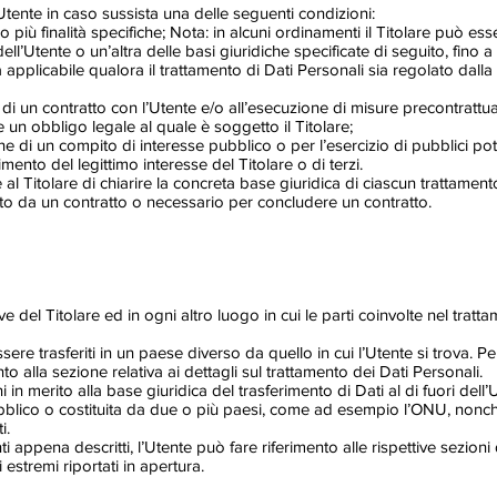
ll’Utente in caso sussista una delle seguenti condizioni:
più finalità specifiche; Nota: in alcuni ordinamenti il Titolare può ess
ll’Utente o un’altra delle basi giuridiche specificate di seguito, fino
a applicabile qualora il trattamento di Dati Personali sia regolato dall
 di un contratto con l’Utente e/o all’esecuzione di misure precontrattual
 un obbligo legale al quale è soggetto il Titolare;
e di un compito di interesse pubblico o per l’esercizio di pubblici poteri
mento del legittimo interesse del Titolare o di terzi.
 Titolare di chiarire la concreta base giuridica di ciascun trattamento 
sto da un contratto o necessario per concludere un contratto.
e del Titolare ed in ogni altro luogo in cui le parti coinvolte nel tratta
ere trasferiti in un paese diverso da quello in cui l’Utente si trova. Pe
to alla sezione relativa ai dettagli sul trattamento dei Dati Personali.
i in merito alla base giuridica del trasferimento di Dati al di fuori d
pubblico o costituita da due o più paesi, come ad esempio l’ONU, nonché
i.
 appena descritti, l’Utente può fare riferimento alle rispettive sezio
 estremi riportati in apertura.