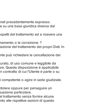
sonali precedentemente espresso.
e su una base giuridica diversa dal
 aspetti del trattamento ed a ricevere una
ornamento o la correzione. ?
tazione del trattamento dei propri Dati. In
nte può richiedere la cancellazione dei
rutturato, di uso comune e leggibile da
lare. Questa disposizione è applicabile
 contratto di cui l’Utente è parte o su
i competente o agire in sede giudiziale.
l Titolare oppure per perseguire un
ituazione particolare.
 al trattamento senza fornire alcuna
ento alle rispettive sezioni di questo